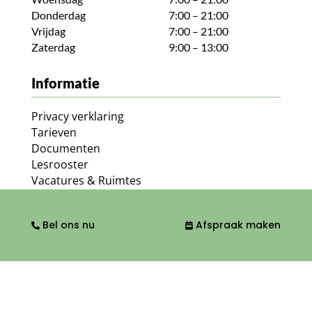
Donderdag
7:00 – 21:00
Vrijdag
7:00 – 21:00
Zaterdag
9:00 – 13:00
Informatie
Privacy verklaring
Tarieven
Documenten
Lesrooster
Vacatures & Ruimtes
Routebeschrijving
Algemene voorwaarden
Bel ons nu
Afspraak maken
Klachtenregeling
FAQ
Kwaliteit
Ga naar