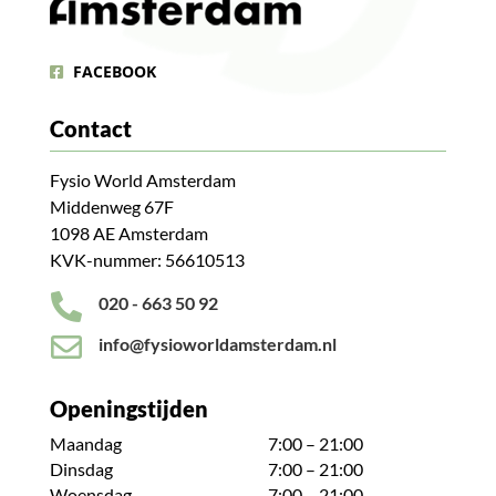
FACEBOOK
Contact
Fysio World Amsterdam
Middenweg 67F
1098 AE Amsterdam
KVK-nummer: 56610513

020 - 663 50 92

info@fysioworldamsterdam.nl
Openingstijden
Maandag
7:00 – 21:00
Dinsdag
7:00 – 21:00
Woensdag
7:00 – 21:00