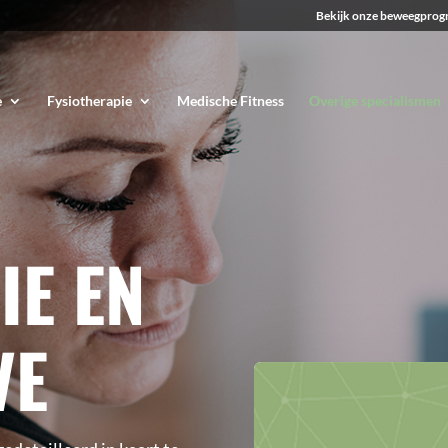
Bekijk onze beweegprog
e
Fysiotherapie
Medische Fitness
Overige specialismen
IE EN
VE