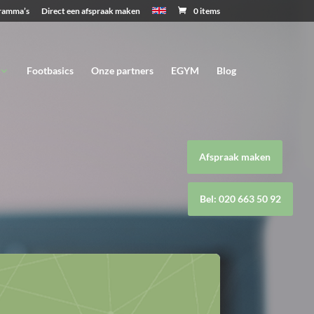
ramma’s
Direct een afspraak maken
0 items
Footbasics
Onze partners
EGYM
Blog
Afspraak maken
Bel: 020 663 50 92