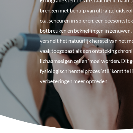
Echografie stelt ons in staat het lichaam 
brengen met behulp van ultra-geluidsgol
o.a. scheuren in spieren, een peesontstek
botbreuken en beknellingen in zenuwen
versnelt het natuurlijk herstel van het 
vaak toegepast als een ontsteking chron
lichaamseigen cellen ‘moe’ worden. Dit 
fysiologisch herstelproces ‘stil’ komt te
verbeteringen meer optreden.