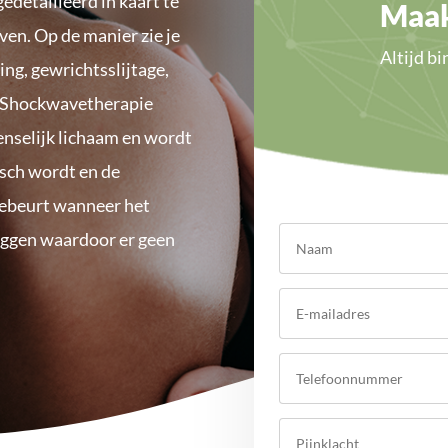
gedetailleerd in kaart te
Maak
ven. Op de manier zie je
Altijd b
ing, gewrichtsslijtage,
. Shockwavetherapie
menselijk lichaam en wordt
isch wordt en de
gebeurt wanneer het
 liggen waardoor er geen