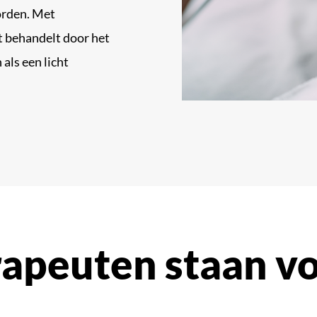
orden. Met
t behandelt door het
 als een licht
apeuten staan vo