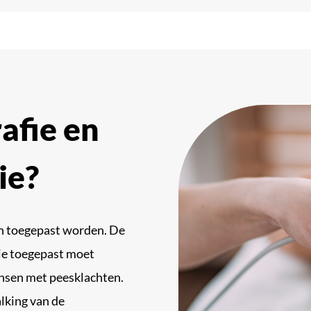
afie en
ie?
en toegepast worden. De
ie toegepast moet
nsen met peesklachten.
alking van de