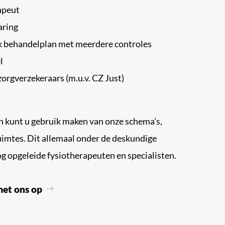
rapeut
aring
jk behandelplan met meerdere controles
l
orgverzekeraars (m.u.v. CZ Just)
n kunt u gebruik maken van onze schema’s,
imtes. Dit allemaal onder de deskundige
g opgeleide fysiotherapeuten en specialisten.
met ons op