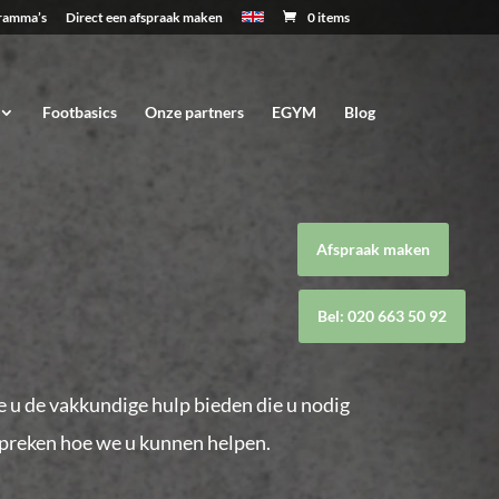
ramma’s
Direct een afspraak maken
0 items
Footbasics
Onze partners
EGYM
Blog
Afspraak maken
Bel: 020 663 50 92
 u de vakkundige hulp bieden die u nodig
espreken hoe we u kunnen helpen.