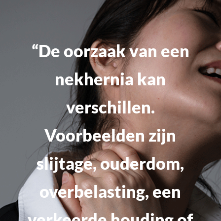
“De oorzaak van een
nekhernia kan
verschillen.
Voorbeelden zijn
slijtage, ouderdom,
overbelasting, een
verkeerde houding of