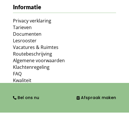
Informatie
Privacy verklaring
Tarieven
Documenten
Lesrooster
Vacatures & Ruimtes
Routebeschrijving
Algemene voorwaarden
Klachtenregeling
FAQ
Kwaliteit
Ga naar
Bel ons nu
Afspraak maken
Orthopedische fysiotherapie
Algemene fysiotherapie
Medische fitness
Overige specialismen