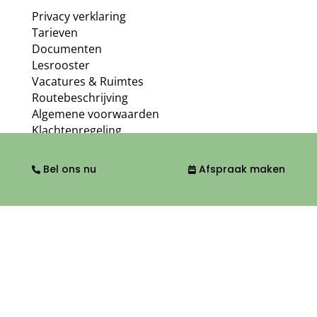
Privacy verklaring
Tarieven
Documenten
Lesrooster
Vacatures & Ruimtes
Routebeschrijving
Algemene voorwaarden
Klachtenregeling
FAQ
Kwaliteit
Bel ons nu
Afspraak maken
Ga naar
Orthopedische fysiotherapie
Algemene fysiotherapie
Medische fitness
Overige specialismen
Footbasics
Over ons