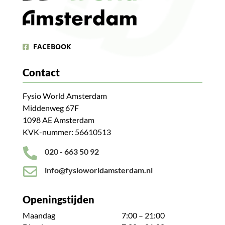
FACEBOOK
Contact
Fysio World Amsterdam
Middenweg 67F
1098 AE Amsterdam
KVK-nummer: 56610513

020 - 663 50 92

info@fysioworldamsterdam.nl
Openingstijden
Maandag
7:00 – 21:00