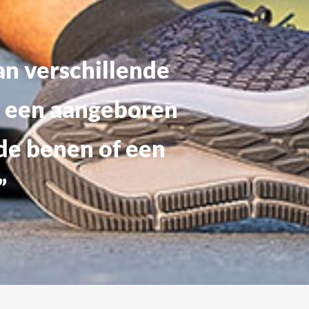
an verschillende
n een aangeboren
 de benen of een
”