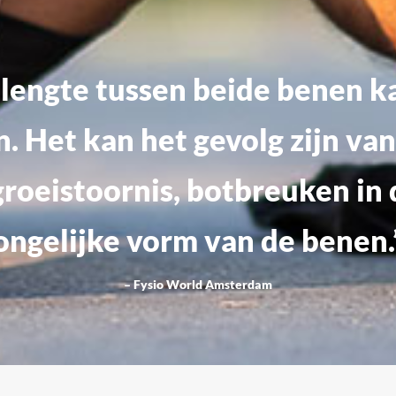
n lengte tussen beide benen k
. Het kan het gevolg zijn va
groeistoornis, botbreuken in
ongelijke vorm van de benen.
– Fysio World Amsterdam