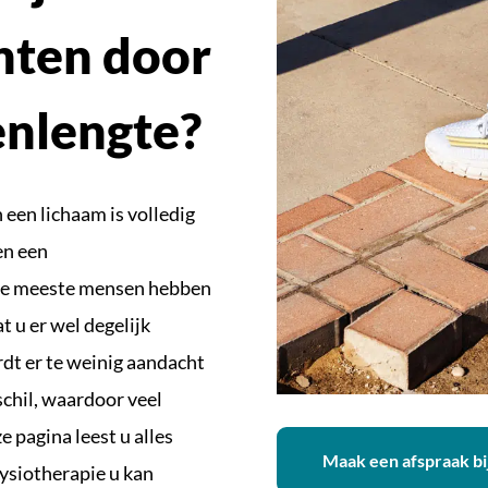
chten door
enlengte?
 een lichaam is volledig
en een
 De meeste mensen hebben
t u er wel degelijk
ordt er te weinig aandacht
chil, waardoor veel
 pagina leest u alles
Maak een afspraak bi
fysiotherapie u kan