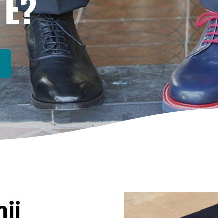
TE?
mij