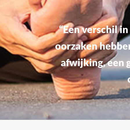
“Een verschil i
oorzaken hebben
afwijking, een 