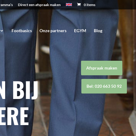
ramma’s
Direct een afspraak maken
0 items
Footbasics
Onze partners
EGYM
Blog
Afspraak maken
N BIJ
Bel: 020 663 50 92
ERE