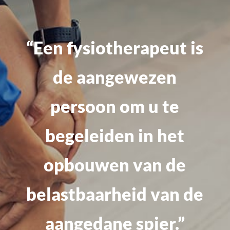
“Een fysiotherapeut is
de aangewezen
persoon om u te
begeleiden in het
opbouwen van de
belastbaarheid van de
aangedane spier.”