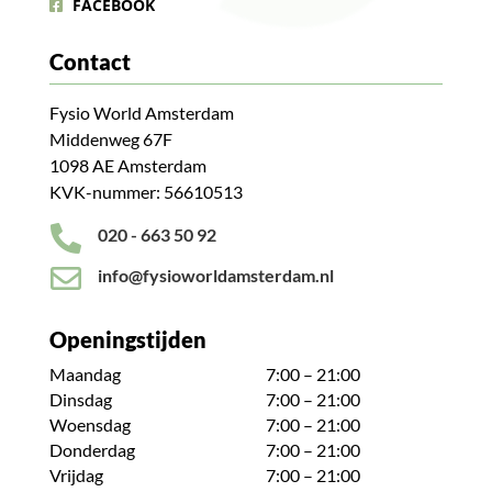
FACEBOOK
Contact
Fysio World Amsterdam
Middenweg 67F
1098 AE Amsterdam
KVK-nummer: 56610513

020 - 663 50 92

info@fysioworldamsterdam.nl
Openingstijden
Maandag
7:00 – 21:00
Dinsdag
7:00 – 21:00
Woensdag
7:00 – 21:00
Donderdag
7:00 – 21:00
Vrijdag
7:00 – 21:00